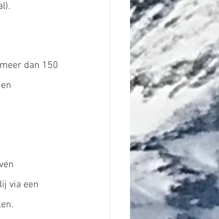
l).
 meer dan 150 
 en 
ven 
ij via een 
len.