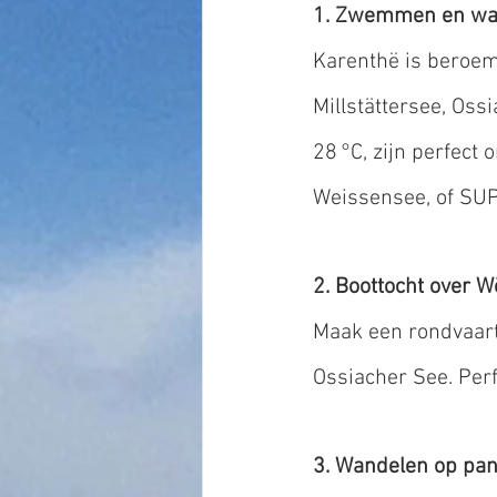
1. Zwemmen en wat
Karenthë is beroe
Millstättersee, Os
28 °C, zijn perfec
Weissensee, of SUP
2. Boottocht over 
Maak een rondvaart 
Ossiacher See. Per
3. Wandelen op pan