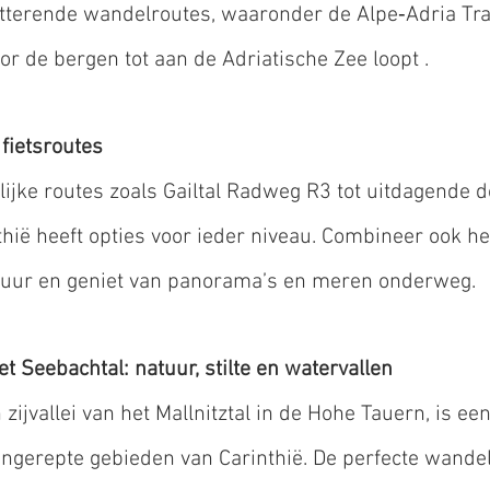
itterende wandelroutes, waaronder de Alpe‑Adria Trail
r de bergen tot aan de Adriatische Zee loopt . 
fietsroutes
lijke routes zoals Gailtal Radweg R3 tot uitdagende d
thië heeft opties voor ieder niveau. Combineer ook 
huur en geniet van panorama’s en meren onderweg.
t Seebachtal: natuur, stilte en watervallen
zijvallei van het Mallnitztal in de Hohe Tauern, is ee
ngerepte gebieden van Carinthië. De perfecte wandel