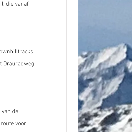
, die vanaf 
ownhilltracks 
het Drauradweg-
n van de 
route voor 