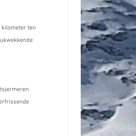
kilometer ten 
drukwekkende 
etsjermeren 
erfrissende 