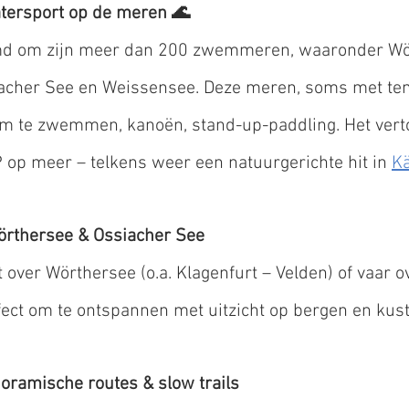
ersport op de meren 🌊
md om zijn meer dan 200 zwemmeren, waaronder Wör
siacher See en Weissensee. Deze meren, soms met te
t om te zwemmen, kanoën, stand-up-paddling. Het vert
 op meer – telkens weer een natuurgerichte hit in 
K
Wörthersee & Ossiacher See
over Wörthersee (o.a. Klagenfurt – Velden) of vaar o
fect om te ontspannen met uitzicht op bergen en kust
oramische routes & slow trails