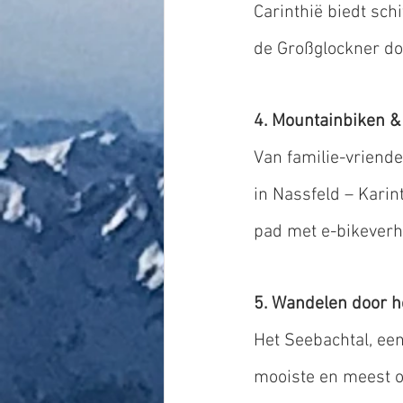
Carinthië biedt sch
de Großglockner doo
4. Mountainbiken & 
Van familie-vriende
in Nassfeld – Karin
pad met e-bikever
5. Wandelen door he
Het Seebachtal, een 
mooiste en meest o