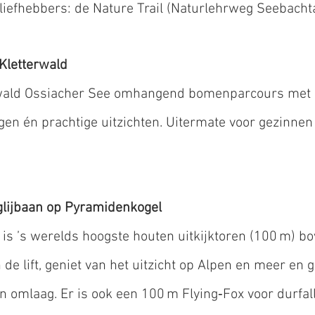
iefhebbers: de Nature Trail (Naturlehrweg Seebachta
Kletterwald
rwald Ossiacher See omhangend bomenparcours met
en én prachtige uitzichten. Uitermate voor gezinnen
 glijbaan op Pyramidenkogel
is ’s werelds hoogste houten uitkijktoren (100 m) bo
de lift, geniet van het uitzicht op Alpen en meer en gl
n omlaag. Er is ook een 100 m Flying‑Fox voor durfal