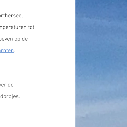
thersee, 
mperaturen tot 
oeven op de 
ärnten
.
ver de 
dorpjes.