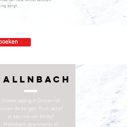
nde het hele winterseizoen
ing zorgt.
 boeken
Mallnbach
Unieke ligging in Oostenrijk
tussen de bergen. Rust, actief
of een mix van beide?
Mallnbach apartments in