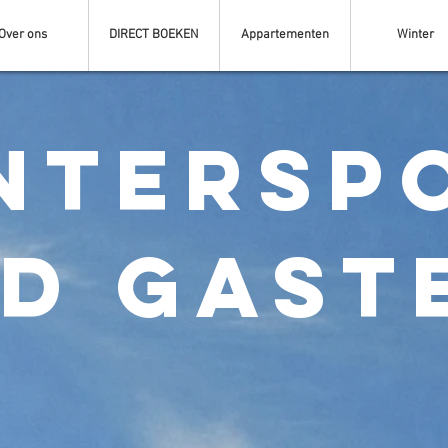
Over ons
DIRECT BOEKEN
Appartementen
Winter
ntersp
d Gast