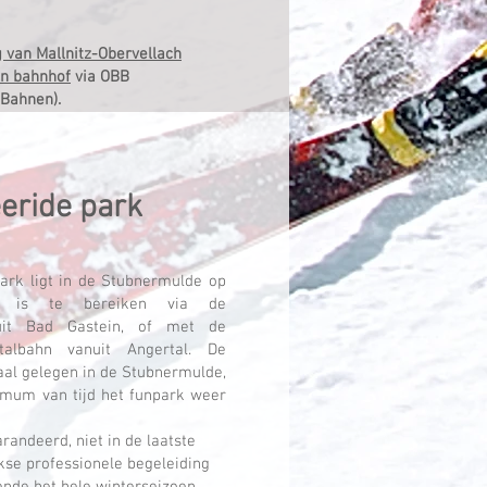
g van Mallnitz-Obervellach
in bahnhof
via OBB
 Bahnen).
eeride park
ark ligt in de Stubnermulde op
n is te bereiken via de
uit Bad Gastein, of met de
albahn vanuit Angertal. De
deaal gelegen in de Stubnermulde,
 mum van tijd het funpark weer
arandeerd, niet in de laatste
jkse professionele begeleiding