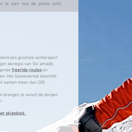
s te zien hoe de pistes erbij
é
stenrijks grootste wintersport
gen skiregio van Ski amadé,
agende
freeride-routes
en
gen. Het Gasteinerdal beschikt
met samen meer dan 200
en brengen je vanuit de dorpen
m.
het skigebied.