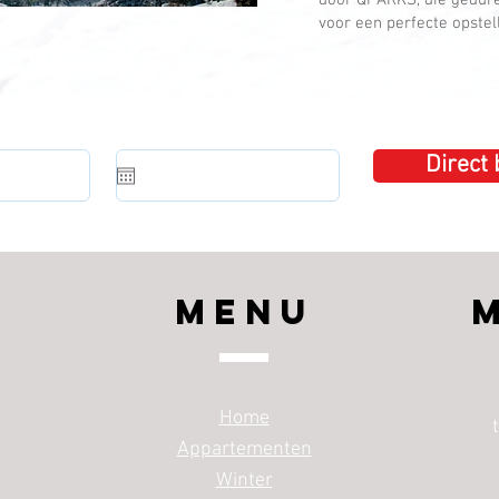
door QPARKS, die gedure
voor een perfecte opstell
Direct
Menu
Home
Appartementen
Winter