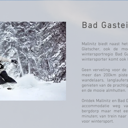
Bad Gaste
Mallnitz biedt naast he
Gletscher, ook de mog
wintersportregio Bad G
wintersporter komt ook h
Geen verveling voor de
meer dan 200km piste
wandelaars, langlaufer
genieten van de prachtig
en de mooie almhutten.
Ontdek Mallnitz en Bad Ga
accommodatie weg va
bergdorp maar met een
minuten; van trein naar
voor wintersport.