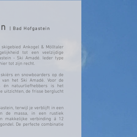
in
| Bad Hofgastein
t skigebied Ankogel & Mölltaler
elijkheid tot een veelzijdige
astein - Ski Amadé. Ieder type
ier tot zijn recht.
 skiërs en snowboarders op de
 van het Ski Amadé. Voor de
s én natuurliefhebbers is het
e uitzichten, de frisse berglucht
stein, terwijl je verblijft in een
n de massa, in een rustiek
 makkelijke verbinding á 12
 gondel. De perfecte combinatie