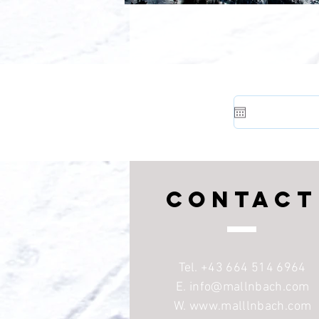
CONTACT
Tel.
+43 664 514 6964
E.
info@mallnbach.com
W. www.malllnbach.com