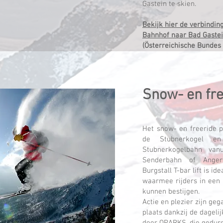
Gastein te skien.
Bekijk hier de verbindin
Bahnhof naar Bad Gaste
(Österreichische Bundes
Snow- en fr
Het snow- en freeride p
de Stubnerkogel e
Stubnerkogelbahn van
Senderbahn of Angert
Burgstall T-bar lift is i
waarmee rijders in een
kunnen bestijgen.
Actie en plezier zijn geg
plaats dankzij de dageli