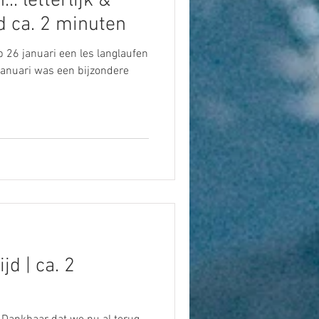
. letterlijk &
ijd ca. 2 minuten
p 26 januari een les langlaufen
januari was een bijzondere
jd | ca. 2