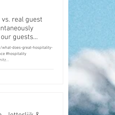
vs. real guest
ntaneously
our guests...
hat-does-great-hospitality-
ce #hospitality
tz...