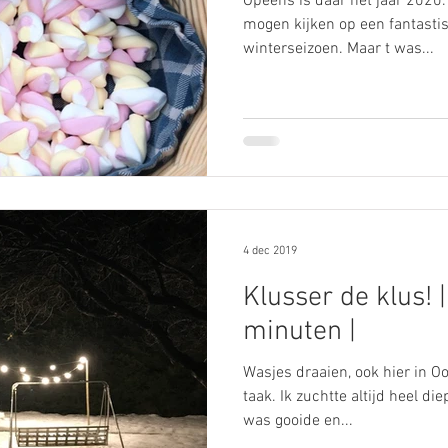
Opeens is daar het jaar 2020.
mogen kijken op een fantastisc
winterseizoen. Maar t was...
4 dec 2019
Klusser de klus! |
minuten |
Wasjes draaien, ook hier in O
taak. Ik zuchtte altijd heel die
was gooide en...