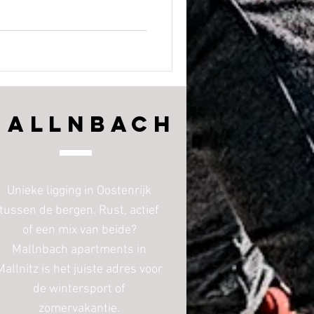
Mallnbach
Unieke ligging in Oostenrijk
tussen de bergen. Rust, actief
of een mix van beide?
Mallnbach apartments in
Mallnitz is het juiste adres voor
de wintersport of
zomervakantie.