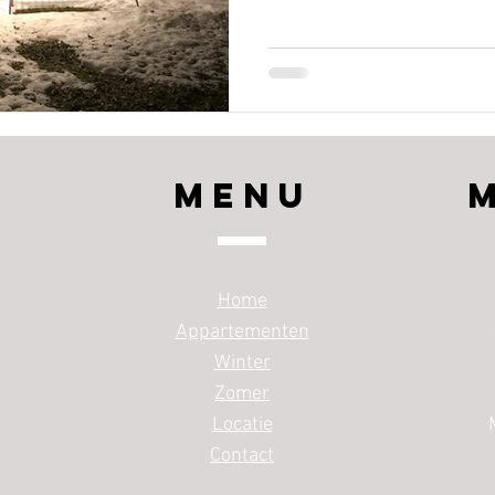
Menu
Home
Appartementen
Winter
Zomer
Locatie
Contact