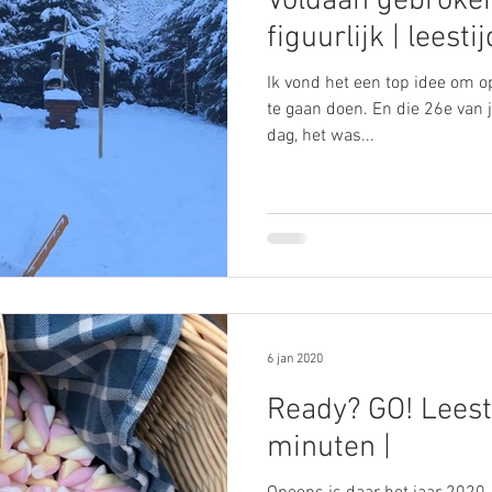
Voldaan gebroken..
figuurlijk | leest
Ik vond het een top idee om o
te gaan doen. En die 26e van 
dag, het was...
6 jan 2020
Ready? GO! Leesti
minuten |