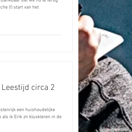
 Dankbaar dat we nu al terug
he (!) start van het
 Leestijd circa 2
ostenrijk een huishoudelijke
p als ik Erik zn kluskleren in de