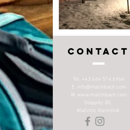
CONTACT
Tel. +43 664 514 6964
E.
info@mallnbach.com
W. www.malllnbach.com
Stappitz 85
,
Mallnitz, Karinthië